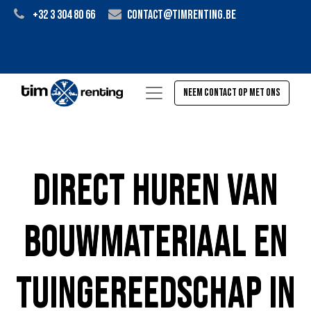
+32 3 304 80 66
contact@timrenting.be
Neem contact op met ons
Direct huren van
bouwmateriaal en
tuingereedschap in