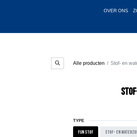
OVER ONS
Z
Huren
Ko
Alle producten
Stof- en wat
Stof
TYPE
Fijn stof
Stof- en waterzu