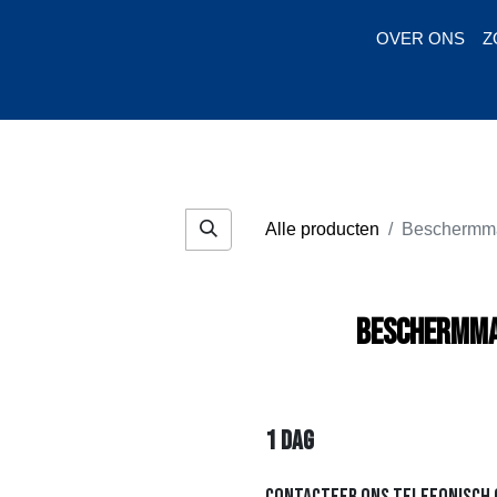
OVER ONS
Z
Huren
Ko
Alle producten
Beschermmat
Beschermma
1
dag