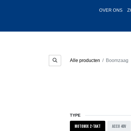
OVER ONS
Z
Huren
Ko
Alle producten
Boomzaag
TYPE
Motomix 2-takt
Accu 40V